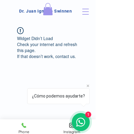
Dr. Juan Ignacio Swinnen
Widget Didn’t Load
Check your internet and refresh
this page.
If that doesn’t work, contact us.
¿Cómo podemos ayudarte?
Términos y
Política de
Condiciones
Privacidad
1
Phone
Instagram